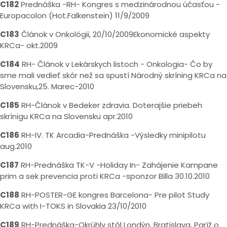
C182
Prednáška -RH- Kongres s medzinárodnou účasťou -
Europacolon (Hot.Falkenstein) 11/9/2009
C183
Článok v Onkológii, 20/10/2009Ekonomické aspekty
KRCa- okt.2009
C184
RH- Článok v Lekárskych listoch - Onkologia- Čo by
sme mali vedieť skôr než sa spustí Národný skríning KRCa na
Slovensku,25. Marec-2010
C185
RH-Článok v Bedeker zdravia. Doterajšie priebeh
skrínigu KRCa na Slovensku apr.2010
C186
RH-IV. TK Arcadia-Prednáška -Výsledky minipilotu
aug.2010
C187
RH-Prednáška TK-V -Holiday In- Zahájenie Kampane
prim a sek prevencia proti KRCa -sponzor Billa 30.10.2010
C188
RH-POSTER-GE kongres Barcelona- Pre pilot Study
KRCa with I-TOKS in Slovakia 23/10/2010
C189
RH-Prednáška-Okrúhly stôl Londýn, Bratislava, Paríž o