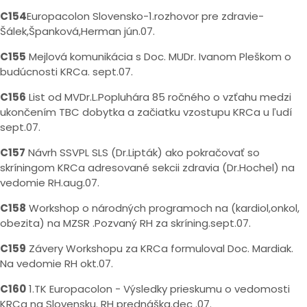
C154
Europacolon Slovensko-1.rozhovor pre zdravie-
Šálek,Španková,Herman jún.07.
C155
Mejlová komunikácia s Doc. MUDr. Ivanom Pleškom o
budúcnosti KRCa. sept.07.
C156
List od MVDr.L.Popluhára 85 ročného o vzťahu medzi
ukončením TBC dobytka a začiatku vzostupu KRCa u ľudí
sept.07.
C157
Návrh SSVPL SLS (Dr.Lipták) ako pokračovať so
skríningom KRCa adresované sekcii zdravia (Dr.Hochel) na
vedomie RH.aug.07.
C158
Workshop o národných programoch na (kardiol,onkol,
obezita) na MZSR .Pozvaný RH za skríning.sept.07.
C159
Závery Workshopu za KRCa formuloval Doc. Mardiak.
Na vedomie RH okt.07.
C160
1.TK Europacolon - Výsledky prieskumu o vedomosti
KRCa na Slovensku. RH prednáška.dec .07.