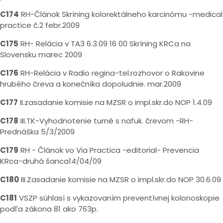
C174
RH-Článok Skríning kolorektálneho karcinómu -medical
practice č.2 febr.2009
C175
RH- Relácia v TA3 6.3.09 16 00 Skríning KRCa na
Slovensku marec 2009
C176
RH-Relácia v Radio regina-tel.rozhovor o Rakovine
hrubého čreva a konečníka dopoludnie. mar.2009
C177
II.zasadanie komisie na MZSR o impl.skr.do NOP 1.4.09
C178
III.TK-Vyhodnotenie turné s nafuk. črevom -RH-
Prednáška 5/3/2009
C179
RH - Článok vo Via Practica -editorial- Prevencia
KRca-druhá šanca14/04/09
C180
III.Zasadanie komisie na MZSR o impl.skr.do NOP 30.6.09
C181
VSZP súhlasí s vykazovaním preventívnej kolonoskopie
podľa zákona 81 ako 763p.