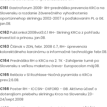
C161
Gastroforum 2008- RH-prednáška prevencia KRCa na
Slovensku a rozdanie Záverečného vyhodnotenia
oportúnnehop skríningu 2002-2007 s poďakovaním PL a GE.
jan.08.
C162
Publ.onkol.2008vol3.č.1 RH- Skríning KRCa z pohľadu
investícií a prínosu. jan.08.
C163
Článok v ZDN, febr. 2008 č.7, RH- úprevencia
kolorektálneho karcinómu a informačné technológie febr.08.
C164
Prednáška RH o KRCa na 2. TK -Zahájenie turné po
Slovensku s veľkou maketou čreva- Europacolon máj.08.
C165
Relácia v Sl Rozhlase-Nočná pyramída o KRCa
prev.2.6.08.
C166
Poster RH - ICCSN- OXFORD - GB. Aktívna účasť o
doterajšom priebehu skríningu Krca na Slovensku 23-
24/sept.2008