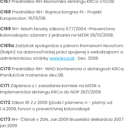
C167
Prednáška-RH-Ekonomika skríningu KRCa 1/10/08.
C168
Prednáška-RH- Bojnica kongres PL- Projekt
Europacolon. 16/10/08.
C169
RH- Návrh Novely zákona 577/2004 -Preventívna
kolonoskopia-záznam z jednania na MZSR 29/10/2008.
C169a
Začiatok spolupráce s pánom Romanom Novotom
(Ralph) na dobrovoľníckej práci spojenej s webdizajnom a
administráciou stránky
www.krca.sk
. Dec. 2008.
C170
Prednáška-RH- WHO konferencia o skríningoch KRCa,
Prsník,Krčok maternice dec.08.
C171
Zápisnica z I. zasadania komisie na MZSR o
implementácii skríningu KRCa do NOP 29/1/2009
C172
Zákon 81 Z.z 2009 §2ods.1 písmeno n - platný od
1.4.2009, hovorí o preventívnej kolonoskopii
C173
RH- Článok v ZDN, Jan.2009 Bruselská deklarácia 2007
jan.2009