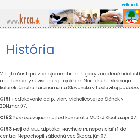
Prihlásiť
História
Publikácie
História
Prednášky
Europacolon
V tejto časti prezentujeme chronologicky zoradené udalosti
Legislatíva
a dokumenty súvisiace s projektom Národného skríningu
kolorektálneho karcinómu na Slovensku v heslovitej podobe.
C151
Poďakovanie od p. Viery Michaličovej za článok v
ZDN.mar.07.
C152
Povzbudzujúci mejl od kamaráta MUDr.J.Klucha.apr.07.
C153
Mejl od MUDr.Liptáka. Navrhuje PL neposielať F1 do
centra. Nepochopil základnú vec.Škoda. jún.07.