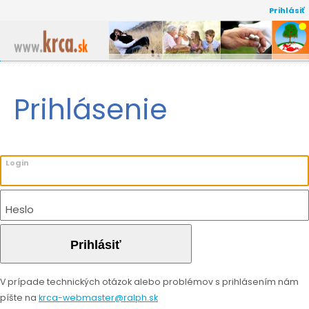
Prihlásiť
Informované súhlasy
Aktuality
Prihlásenie
História
Publikácie
Login
Prednášky
Europacolon
Heslo
Legislatíva
Žiadosť o zaradenie do siete pracovísk vykonávajúcich
Prihlásiť
skríningovú kolonoskopiu
Zoznam pracovísk vykonávajúcich skríningové
V prípade technických otázok alebo problémov s prihlásením nám
kolonoskopie
píšte na
krca-webmaster@ralph.sk