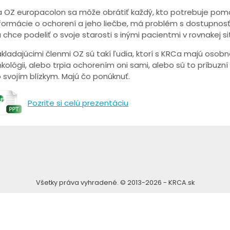
 OZ europacolon sa môže obrátiť každý, kto potrebuje pomo
formácie o ochorení a jeho liečbe, má problém s dostupnosťou
 chce podeliť o svoje starosti s inými pacientmi v rovnakej sit
kladajúcimi členmi OZ sú takí ľudia, ktorí s KRCa majú osob
kológii, alebo trpia ochorením oni sami, alebo sú to príbuzní 
 svojím blízkym. Majú čo ponúknuť.
Pozrite si celú prezentáciu
Všetky práva vyhradené. © 2013-2026 - KRCA.sk