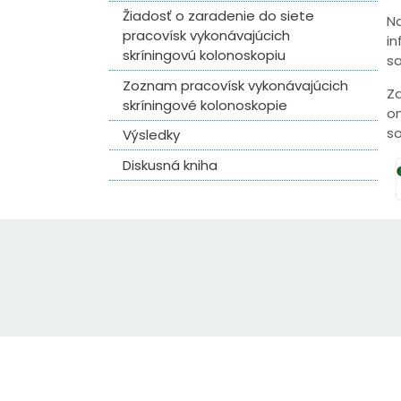
Žiadosť o zaradenie do siete
Na
pracovísk vykonávajúcich
in
skríningovú kolonoskopiu
sa
Zoznam pracovísk vykonávajúcich
Za
skríningové kolonoskopie
on
so
Výsledky
Diskusná kniha