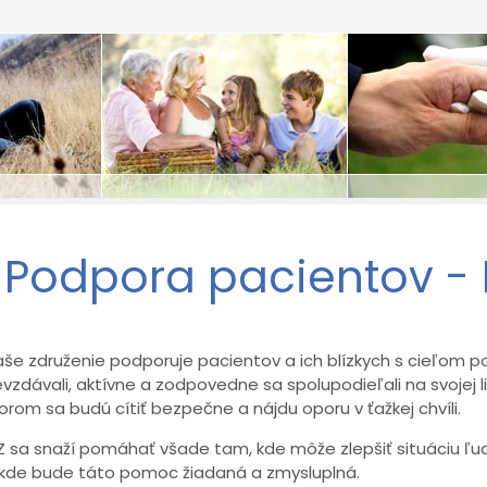
Podpora pacientov 
še združenie podporuje pacientov a ich blízkych s cieľom po
vzdávali, aktívne a zodpovedne sa spolupodieľali na svojej l
orom sa budú cítiť bezpečne a nájdu oporu v ťažkej chvíli.
 sa snaží pomáhať všade tam, kde môže zlepšiť situáciu ľu
 kde bude táto pomoc žiadaná a zmysluplná.