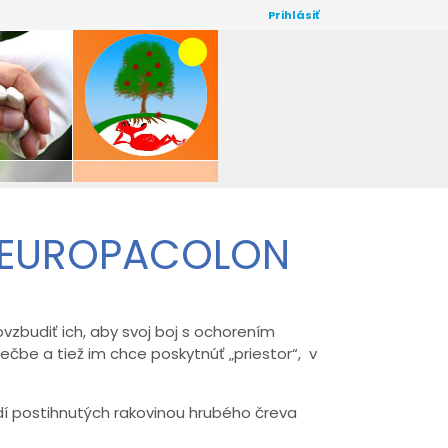
Prihlásiť
- EUROPACOLON
vzbudiť ich, aby svoj boj s ochorením
iečbe a tiež im chce poskytnúť „priestor“, v
dí postihnutých rakovinou hrubého čreva