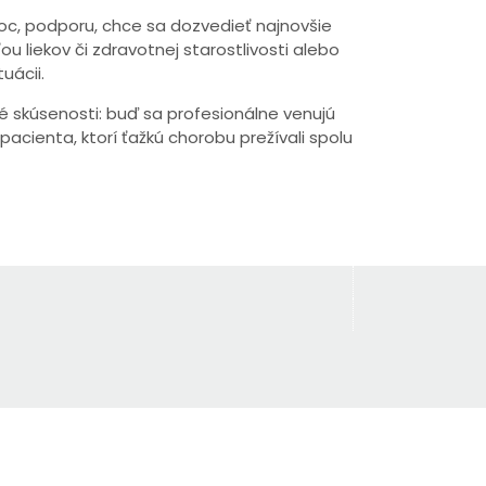
c, podporu, chce sa dozvedieť najnovšie
 liekov či zdravotnej starostlivosti alebo
uácii.
né skúsenosti: buď sa profesionálne venujú
pacienta, ktorí ťažkú chorobu prežívali spolu