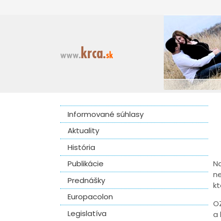
Informované súhlasy
Aktuality
História
Publikácie
Na
ne
Prednášky
kt
Europacolon
OZ
Legislatíva
a