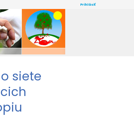
Prihlásiť
o siete
cich
opiu